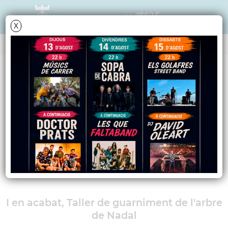
X
AGENDA
Dimarts
13
desembre
2011
L'hora del conte
Contes de Nadal, a càrrec de
Carme Lopera
I en acabat, Taller de guarniment de l'arbre
de Nadal