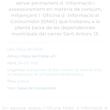
servei permanent d´informació i
assessorament en matèria de consum,
mitjançant l´Oficina d´Informació al
Consumidor (OMIC) que trobareu a la
planta baixa de les dependències
municipals del carrer Sant Antoni, 13.
Lloc:
Plaça del Poble
Adreça:
Plaça del Poble, s/n
Hora:
2/4 d'11 matí
Organitza:
Ajuntament de Sant Vicenç de Montalt amb
la col·laboració de la Diputació de Barcelona
Preu:
gratuït
Marc:
Espai del consumidor
En aquesta ocasió, l´Oficina Mòbil d´Informació al