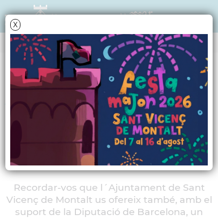
X
AGENDA
Dijous
22
desembre
2011
Visita de l'Oficina
Mòbil d'Informació al
Consumidor
Recordar-vos que l´Ajuntament de Sant
Vicenç de Montalt us ofereix també, amb el
suport de la Diputació de Barcelona, un