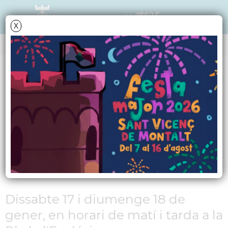
X
NOTÍCIES - ACTUALITAT
El Mercat Medieval de
Sant Vicenç omple
d'activitats el nucli
antic
Dissabte 17 i diumenge 18 de
gener, en horari de matí i tarda a la