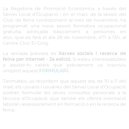
La Regidoria de Promoció Econòmica, a través del
Servei Local d’Ocupació i en el marc de la sessió del
Club de feina corresponent al mes de novembre, ha
programat una nova sessió formativa ocupacional
gratuïta, adreçada bàsicament a persones en
atur, que es farà el dia 28 de novembre, d’11 a 13h, al
Centre Cívic El Gorg.
La xerrada prevista és
Xarxes socials i recerca de
feina per Internet - 2a edició.
Si esteu interessats/des
a assistir-hi caldrà que prèviament us inscriviu
omplint aquest
FORMULARI
.
Tanmateix, us recordem que aquest dia, de 10 a 11 del
matí, els usuaris i usuàries del Servei Local d’Ocupació
podran formular les seves consultes personals a la
tècnica d'Ocupació que també els oferirà orientació
laboral i assessorament en formació o en la recerca de
feina.