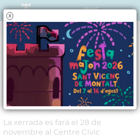
X
NOTÍCIES - ACTUALITAT
Inscripcions obertes
per una nova xerrada
adreçada a persones
en atur
La xerrada es farà el 28 de
novembre al Centre Cívic