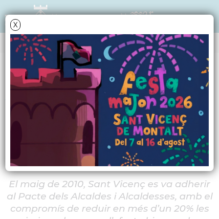
X
NOTÍCIES - ACTUALITAT
Aposta decidida per
l'estalvi i l'eficiència
energética
El maig de 2010, Sant Vicenç es va adherir
al Pacte dels Alcaldes i Alcaldesses, amb
el
compromís de reduir en més d’un 20% les