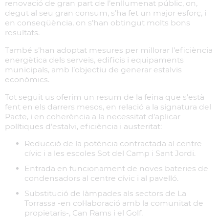
renovació de gran part de l’enllumenat públic, on,
degut al seu gran consum, s’ha fet un major esforç, i
en conseqüència, on s’han obtingut molts bons
resultats.
També s’han adoptat mesures per millorar l’eficiència
energètica dels serveis, edificis i equipaments
municipals, amb l’objectiu de generar estalvis
econòmics.
Tot seguit us oferim un resum de la feina que s’està
fent en els darrers mesos, en relació a la signatura del
Pacte, i en coherència a la necessitat d’aplicar
polítiques d’estalvi, eficiència i austeritat:
Reducció de la potència contractada al centre
cívic i a les escoles Sot del Camp i Sant Jordi.
Entrada en funcionament de noves bateries de
condensadors al centre cívic i al pavelló.
Substitució de làmpades als sectors de La
Torrassa -en col·laboració amb la comunitat de
propietaris-, Can Rams i el Golf.