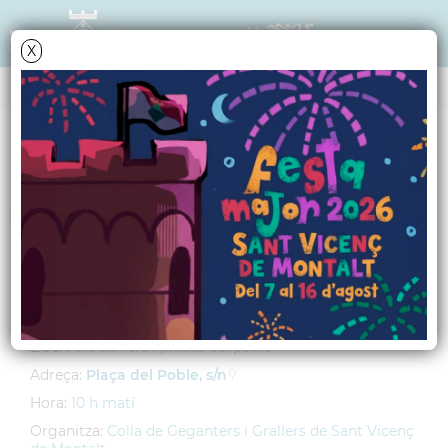
X
AGENDA
Diumenge
20
gener
2013
Trobada de Geagants
i Capgrossos
Lloc:
Pels carrers i places del poble
Adreça:
Plaça del Poble, s/n
Hora:
10 h matí
Organitza:
Colla de Geganters i Grallers de Sant Vicenç