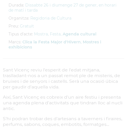
Durada:
Dissabte 26 i diumenge 27 de gener, en horari
de matí i tarda
Organitza:
Regidoria de Cultura
Preu:
Gratuït
Tipus d'acte:
Mostra, Festa,
Agenda cultural
Marcs:
Clica la Festa Major d'Hivern
,
Mostres i
exhibicions
Sant Vicenç reviu l'esperit de l'edat mitjana,
traslladant-nos a un passat remot ple de misteris, de
bruixes i de senyors i castells. Serà una ocasió úbica
per gaudir d'aquella vida.
Així, Sant Vicenç es cobreix d'un aire festiu i presenta
una agenda plena d'activitats que tindran lloc al nucli
antic.
S'hi podran trobar des d'artesans a taverners i firaires,
perfums, sabons, coques, embotits, formatges...