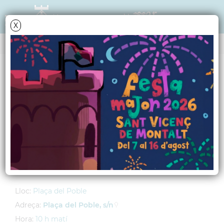
X
AGENDA
Diumenge
27
gener
2013
Mercat Medieval
Dissabte 26 i diumenge 27 de
gener
Lloc:
Plaça del Poble
Adreça:
Plaça del Poble, s/n
Hora:
10 h matí