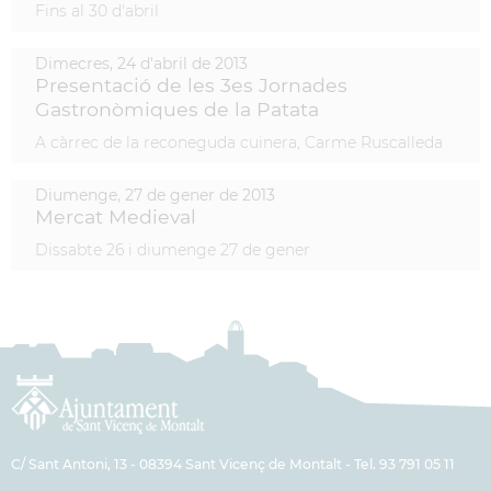
Fins al 30 d'abril
Dimecres,
24
d'
abril
de
2013
Presentació de les 3es Jornades
Gastronòmiques de la Patata
A càrrec de la reconeguda cuinera, Carme Ruscalleda
Diumenge,
27
de
gener
de
2013
Mercat Medieval
Dissabte 26 i diumenge 27 de gener
C/ Sant Antoni, 13 - 08394 Sant Vicenç de Montalt - Tel. 93 791 05 11