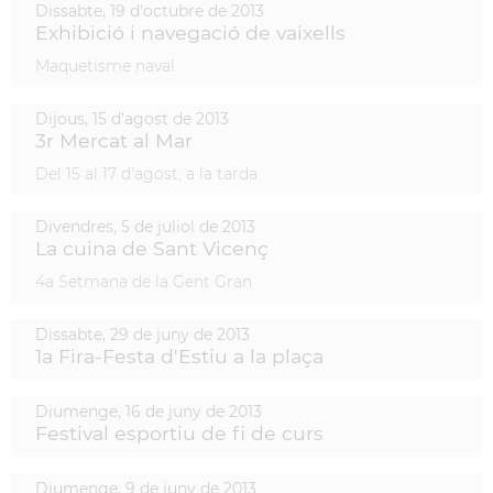
Dissabte,
19
d'
octubre
de
2013
Exhibició i navegació de vaixells
Maquetisme naval
Dijous,
15
d'
agost
de
2013
3r Mercat al Mar
Del 15 al 17 d'agost, a la tarda
Divendres,
5
de
juliol
de
2013
La cuina de Sant Vicenç
4a Setmana de la Gent Gran
Dissabte,
29
de
juny
de
2013
1a Fira-Festa d'Estiu a la plaça
Diumenge,
16
de
juny
de
2013
Festival esportiu de fi de curs
Diumenge,
9
de
juny
de
2013