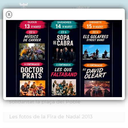
X
MARCS
Mostres i exhibicions
Informació relacionada
La Fira de Nadal i la Marató omplen d'il·lusió i
solidaritat la plaça del Poble
Les fotos de la Fira de Nadal 2013