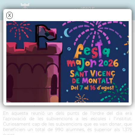
X
TRIBUNA POLÍTICA
9 SV - Octubre 2015
Coneixeu algú que cobri 275 euros l’hora? Nosaltres si; els
regidors de govern de Sant Vicenç. La primera reunió de
Junta de Govern, que va durar una hora i disset minuts
exactament i que va reunir els 5 regidors més l’alcalde, cada
regidor va cobrar 275 euros. O sigui que aquesta hora va
costar a les arques municipals 1.375 euros.
En aquesta reunió un dels punts de l’ordre del dia era
l’aprovació de les subvencions a les escoles i l’institut.
Curiosament cap de les subvencions que es van donar, que
beneficien un total de 990 alumnes, és superior als 1.375