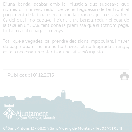
D’una banda, acabar amb la injustícia que suposava que
només un número reduït de veïns haguessin de fer front al
pagament de la taxa mentre que la gran majoria estava fent
ús del gual i no pagava. I d’una altra banda, reduir el cost de
la taxa en un 50%, fent bona la premissa que si tothom paga,
tothom acaba pagant menys.
Tot i que a vegades, cal prendre decisions impopulars, i haver
de pagar quan fins ara no ho havies fet no li agrada a ningú,
es feia necessari regularitzar una situació injusta.
Publicat el
01.12.2015
C/ Sant Antoni, 13 - 08394 Sant Vicenç de Montalt - Tel. 93 791 05 11