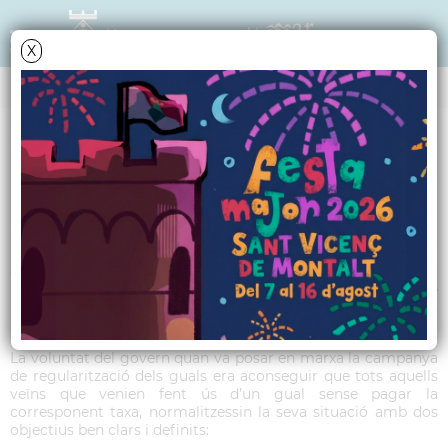
X
TRIBUNA POLÍTICA
CiU - Desembre 2015
Les proposta d’ordenances fiscals per al 2016 contempla una
congelació de tots els impostos, taxes i preus públics, i la
reducció d’un 50% en la taxa de gual, que a partir de l’1 de
gener passaran de tenir un cost de 60 euros a 30 euros
anuals.
La voluntat del govern quan va posar en marxa la campanya
de regularització dels guals era aconseguir que tots aquells
veïns que venien fent ús d’un gual sense pagar la
corresponent taxa, normalitzessin la seva situació amb dos
objectius ben clars i definits: