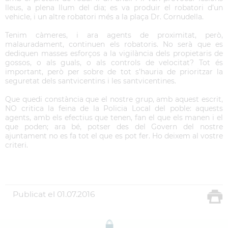
lleus, a plena llum del dia; es va produir el robatori d’un
vehicle, i un altre robatori més a la plaça Dr. Cornudella.
Tenim càmeres, i ara agents de proximitat, però,
malauradament, continuen els robatoris. No serà que es
dediquen masses esforços a la vigilància dels propietaris de
gossos, o als guals, o als controls de velocitat? Tot és
important, però per sobre de tot s’hauria de prioritzar la
seguretat dels santvicentins i les santvicentines.
Que quedi constància que el nostre grup, amb aquest escrit,
NO critica la feina de la Policia Local del poble: aquests
agents, amb els efectius que tenen, fan el que els manen i el
que poden; ara bé, potser des del Govern del nostre
ajuntament no es fa tot el que es pot fer. Ho deixem al vostre
criteri.
Publicat el
01.07.2016