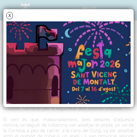
X
TRIBUNA POLÍTICA
Article ERC - Juliol
2016
En el darrer Infomontalt vam llegir un article de
l’Ajuntament sobre la nova posada en marxa de la Policia de
Proximitat, uns agents que, amb una imatge més propera i
«visible», vetllaran per la seguretat dels nostres vilatans.
El cert és que, malauradament, dies després d’aquesta
notícia, un seguit de robatoris van assetjar el poble; un veí de
la Cortesa, a peu de carrer, a la riera del Gorg, va ser assaltat
amb el pretext de robar-li un anell i li van provocar lesions