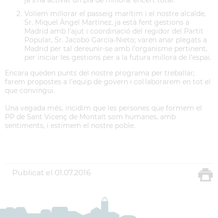
ja s’ha activat un pla de millora: encert total.
Volíem millorar el passeig marítim i el nostre alcalde,
Sr. Miquel Àngel Martínez, ja està fent gestions a
Madrid amb l’ajut i coordinació del regidor del Partit
Popular, Sr. Jacobo García-Nieto; varen anar plegats a
Madrid per tal de
reunir-se amb l’organisme pertinent,
per iniciar les gestions per a la futura millora de l’espai.
Encara queden punts del nostre programa per treballar;
farem propostes a l’equip de govern i col·laborarem en tot el
que convingui.
Una vegada més, incidim que les persones que formem el
PP de Sant Vicenç de Montalt som humanes, amb
sentiments, i estimem el nostre poble.
Publicat el
01.07.2016