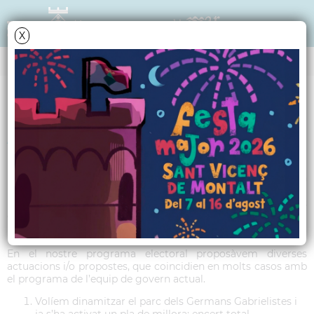
X
TRIBUNA POLÍTICA
Article PP - Juliol 2016
Benvolguts vilatans, com tothom sap, estem vivint un
moment polític molt complicat i inestable alhora, tant a
nivell estatal com autonòmic. Per sort, a la nostra vila no és
el cas. Des del Partit Popular, volem contribuir activament a
poder potenciar i millorar més si cal el nostre poble.
En el nostre programa electoral proposàvem diverses
actuacions i/o propostes, que coincidien en molts casos amb
el programa de l’equip de govern actual.
Volíem dinamitzar el parc dels Germans Gabrielistes i