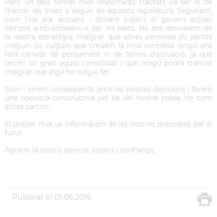
Però un dels temes més importants tractats va ser el de
marcar les línies a seguir en aquesta legislatura. Seguirem,
com fins ara, actuant i donant suport al govern actual,
sempre amb coherència per les parts. No ens desviarem de
la nostra estratègia, malgrat que altres persones i/o partits
creguin i/o vulguin que creuem la línia vermella; ningú ens
farà canviar de pensament ni de forma d’actuació, ja que
tenim un gran equip consolidat i que ningú podrà trencar
malgrat que algú ho vulgui fer.
Som i serem conseqüents amb les nostres decisions i farem
una oposició constructiva pel bé del nostre poble, no com
altres partits.
El proper mes us informarem de les nostres propostes per al
futur.
Agraïm la vostra atenció, suport i confiança.
Publicat el
01.06.2016