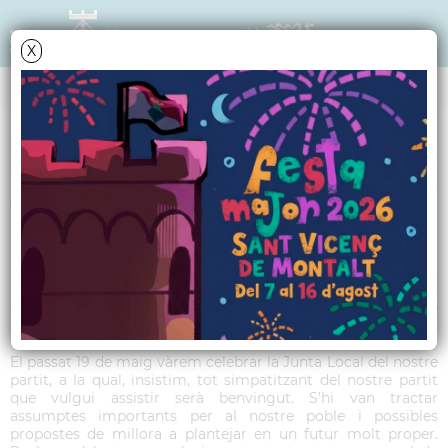
X
TRIBUNA POLÍTICA
Article PP - Juny 2016
Benvolguts veïns i veïnes,
Des del PP de Sant Vicenç de Montalt, volem agrair la bona
acollida i sensacions rebudes per part del poble del nostre
article publicat al mes de maig.
El passat 19 de maig vàrem celebrar la Junta Local del nostre
partit, a la qual, insistim, tot simpatitzant del nostre partit
que vulgui assistir serà benvingut. S’hi van tractar
assumptes importants per al nostre poble i possibles
propostes de millora a plantejar en un futur molt proper.