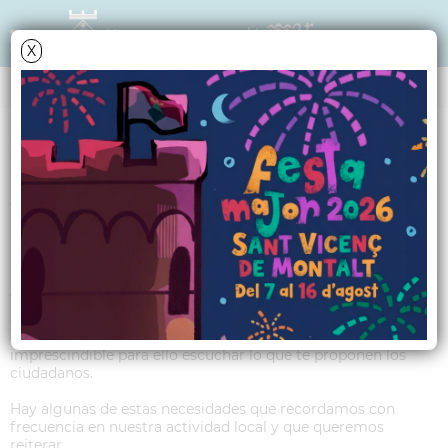
X
TRIBUNA POLÍTICA
Article PP - Novembre
2016
Vamos a seguir trabajando para hacer del PP de Sant Vicenç
de Montalt una asociación municipal más presente y más
cercana a las necesidades que tenemos los ciudadanos. Es
imprescindible para ello escuchar lo que te proponen los
ciudadanos.
Hay algunas de estas necesidades que recordamos con
frecuencia en nuestra actividad local y que queremos
reiterar.