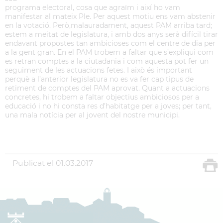
programa electoral, cosa que agraïm i així ho vam
manifestar al mateix Ple. Per aquest motiu ens vam abstenir
en la votació. Però,malauradament, aquest PAM arriba tard;
estem a meitat de legislatura, i amb dos anys serà difícil tirar
endavant propostes tan ambicioses com el centre de dia per
a la gent gran. En el PAM trobem a faltar que s’expliqui com
es retran comptes a la ciutadania i com aquesta pot fer un
seguiment de les actuacions fetes. I això és important
perquè a l’anterior legislatura no es va fer cap tipus de
retiment de comptes del PAM aprovat. Quant a actuacions
concretes, hi trobem a faltar objectius ambiciosos per a
educació i no hi consta res d’habitatge per a joves; per tant,
una mala notícia per al jovent del nostre municipi.
Publicat el
01.03.2017