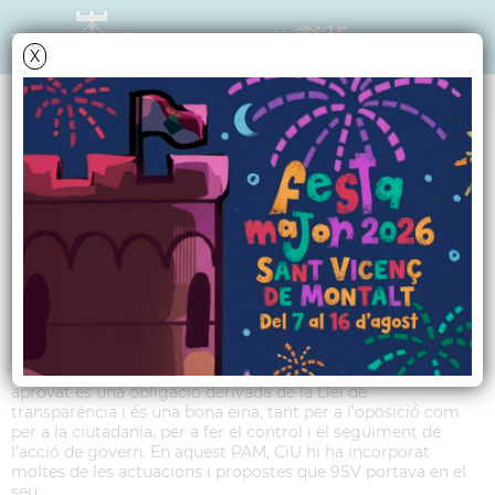
X
TRIBUNA POLÍTICA
Article 9 SV - Març
2017
En el darrer ple es va aprovar el Pla d’Actuació Municipal
(PAM). El PAM és el full de ruta amb els objectius que es
proposa assolir el govern durant la legislatura. Tenir el PAM
aprovat és una obligació derivada de la Llei de
transparència i és una bona eina, tant per a l’oposició com
per a la ciutadania, per a fer el control i el seguiment de
l’acció de govern. En aquest PAM, CiU hi ha incorporat
moltes de les actuacions i propostes que 9SV portava en el
seu