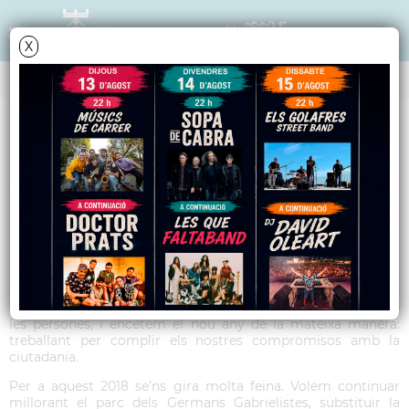
X
TRIBUNA POLÍTICA
Article Convergència -
Gener 2018
Malgrat el fred, hem tancat el 2017 amb les mànigues ben
arremangades, fent obres als vials, a les voreres i a les rieres
per tal de millorar la mobilitat i garantir la seguretat de
les persones, i encetem el nou any de la mateixa manera:
treballant per complir els nostres compromisos amb la
ciutadania.
Per a aquest 2018 se’ns gira molta feina. Volem continuar
millorant el parc dels Germans Gabrielistes, substituir la