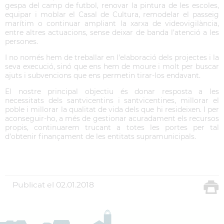
gespa del camp de futbol, renovar la pintura de les escoles,
equipar i moblar el Casal de Cultura, remodelar el passeig
marítim o continuar ampliant la xarxa de videovigilància,
entre altres actuacions, sense deixar de banda l’atenció a les
persones.
I no només hem de treballar en l’elaboració dels projectes i la
seva execució, sinó que ens hem de moure i molt per buscar
ajuts i subvencions que ens permetin tirar-los endavant.
El nostre principal objectiu és donar resposta a les
necessitats dels santvicentins i santvicentines, millorar el
poble i millorar la qualitat de vida dels que hi resideixen. I per
aconseguir-ho, a més de gestionar acuradament els recursos
propis, continuarem trucant a totes les portes per tal
d’obtenir finançament de les entitats supramunicipals.
Publicat el
02.01.2018