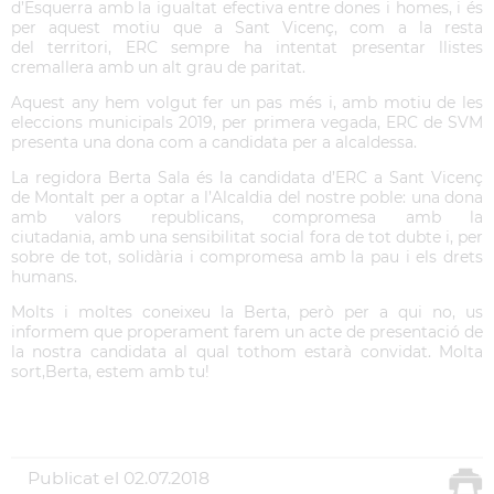
d’Esquerra amb la igualtat efectiva entre dones i homes, i és
per aquest motiu que a Sant Vicenç, com a la resta
del territori, ERC sempre ha intentat presentar llistes
cremallera amb un alt grau de paritat.
Aquest any hem volgut fer un pas més i, amb motiu de les
eleccions municipals 2019, per primera vegada, ERC de SVM
presenta una dona com a candidata per a alcaldessa.
La regidora Berta Sala és la candidata d’ERC a Sant Vicenç
de Montalt per a optar a l’Alcaldia del nostre poble: una dona
amb valors republicans, compromesa amb la
ciutadania, amb una sensibilitat social fora de tot dubte i, per
sobre de tot, solidària i compromesa amb la pau i els drets
humans.
Molts i moltes coneixeu la Berta, però per a qui no, us
informem que properament farem un acte de presentació de
la nostra candidata al qual tothom estarà convidat. Molta
sort,Berta, estem amb tu!
Publicat el
02.07.2018