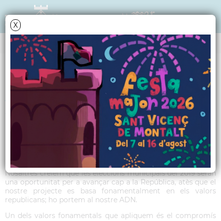
X
TRIBUNA POLÍTICA
Article ERC - Juliol
2018
Municipals 2019
Nosaltres creiem que les eleccions municipals del 2019 seran
una oportunitat per a avançar cap a la República, atès que el
nostre projecte es basa fonamentalment en els valors
republicans; ho portem al nostre ADN.
Un dels valors fonamentals que apliquem és el compromís