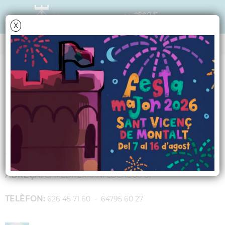
X
GUIA D'EMPRESES I COMERÇ
MARIA HANH NAIL
SECTOR:
ESTÈTICA
ACTIVITAT:
MANICURES, PERRUQUERIA I PESTANYES
ADREÇA:
C/ MEDITERRANI LOCAL 80-81
TELÈFON:
626 45 71 60 - 64795 60 27