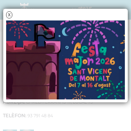
X
GUIA D'EMPRESES I COMERÇ
VUIT CASES
SECTOR:
IMMOBILIARI
ACTIVITAT:
COMPRA, VENDA I LLOGUER D'IMMOBLES
ADREÇA:
C/ MEDITERRANI 15-17, LOCAL 75
TELÈFON:
93 791 48 84