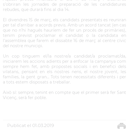
s’obriran les jornades de preparació de les candidatures
rebudes, que durarà fins al dia 14.
El divendres 15 de març, els candidats presentats es reuniran
per tal d’arribar a acords previs. Amb un acord tancat (en cas
que no n’hi hagués hauríem de fer un procés de primàries),
tenim previst proclamar el candidat o la candidata en
l’assemblea que farem el dissabte 16 de març al centre cívic
del nostre municipi.
Un cop tinguem el/la nostre/a candidat/a proclamat/da,
iniciarem les accions adients per a enfocar la campanya com
sempre hem fet, amb propostes socials i en benefici dels
vilatans, pensant en els nostres nens, el nostre jovent, les
famílies, la gent gran... Tots tenen necessitats diferents i per
a tots estem disposats a treballar.
Això sí: sempre, tenint en compte que el primer serà fer Sant
Vicenç, serà fer poble.
Publicat el
01.03.2019