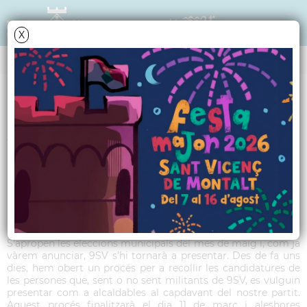
X
TRIBUNA POLÍTICA
Article 9 SV - Març
2019
El primer, fer poble
S’apropen les eleccions municipals del mes de maig i, com ja
vàrem anunciar, 9SV s’hi tornarà a presentar. Des de fa uns
dies, hem obert un procés per a recollir les candidatures de
les persones que, sent o no sent militants de 9SV, es vulguin
presentar com a alcaldables al capdavant del nostre partit.
Aquest procés finalitzarà el dia 11 de març i aleshores