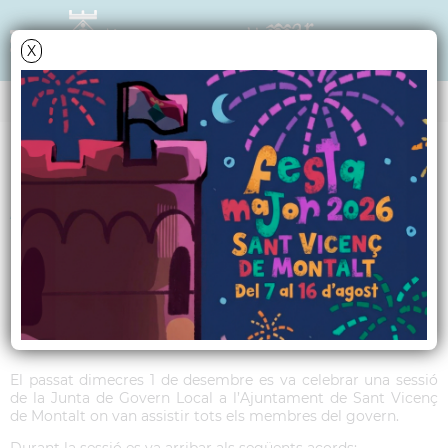
X
Data i hora oficial: 06-08-2026 10:57:37
ANY 2021
Acords Junta de
Govern Local del dia 1
de desembre de 2021
El passat dimecres 1 de desembre es va celebrar una sessió
de la Junta de Govern Local a l’Ajuntament de Sant Vicenç
de Montalt on van assistir tots els membres del govern.