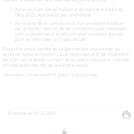
Durant la sessió es va arribar als següents acords:
Aprovació del servei d’atenció domiciliària (SAD) de
l’any 2022. Aprovació per unanimitat.
Aprovació de la contractació d’un producte financer
per a l’estalvi parcial de les comissions que s’apliquen
com a penalització en els comptes corrents. Aquest
punt es retira per un major estudi.
Durant la sessió també es va aprovar per unanimitat les
actes de Junta de Govern Local celebrada el 17 de novembre
de 2021 i es va donar compte de la relació d'anuncis i edictes
oficials publicats des de la darrera sessió.
Tanmateix, no va haver-hi precs ni preguntes.
Publicat el
02.12.2021