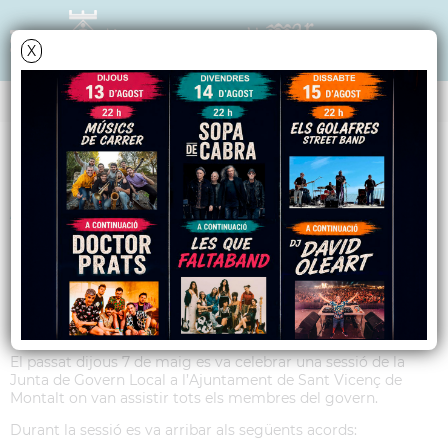
X
Data i hora oficial: 10-08-2026 07:38:55
ANY 2020
Acords Junta de
Govern Local del dia 7
de maig de 2020
El passat dijous 7 de maig es va celebrar una sessió de la
Junta de Govern Local a l’Ajuntament de Sant Vicenç de
Montalt on van assistir tots els membres del govern.
Durant la sessió es va arribar als següents acords: