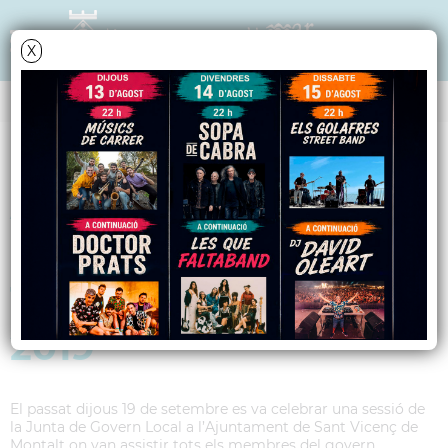
X
Data i hora oficial: 10-08-2026 01:32:14
ANY 2019
Acords Junta de
Govern Local del dia
19 de setembre de
2019
El passat dijous 19 de setembre es va celebrar una sessió de
la Junta de Govern Local a l’Ajuntament de Sant Vicenç de
Montalt on van assistir tots els membres del govern.