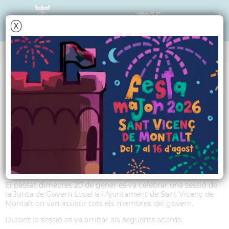
X
Data i hora oficial: 09-08-2026 07:48:04
ANY 2021
Acords Junta de
Govern Local del dia
20 de gener de 2021
El passat dimecres 20 de gener es va celebrar una sessió de
la Junta de Govern Local a l’Ajuntament de Sant Vicenç de
Montalt on van assistir tots els membres del govern.
Durant la sessió es va arribar als següents acords: