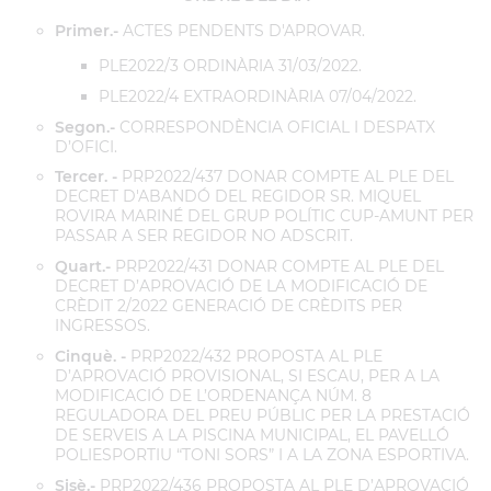
Primer.-
ACTES PENDENTS D'APROVAR.
PLE2022/3 ORDINÀRIA 31/03/2022.
PLE2022/4 EXTRAORDINÀRIA 07/04/2022.
Segon.-
CORRESPONDÈNCIA OFICIAL I DESPATX
D’OFICI.
Tercer. -
PRP2022/437 DONAR COMPTE AL PLE DEL
DECRET D'ABANDÓ DEL REGIDOR SR. MIQUEL
ROVIRA MARINÉ DEL GRUP POLÍTIC CUP-AMUNT PER
PASSAR A SER REGIDOR NO ADSCRIT.
Quart.-
PRP2022/431 DONAR COMPTE AL PLE DEL
DECRET D’APROVACIÓ DE LA MODIFICACIÓ DE
CRÈDIT 2/2022 GENERACIÓ DE CRÈDITS PER
INGRESSOS.
Cinquè. -
PRP2022/432 PROPOSTA AL PLE
D’APROVACIÓ PROVISIONAL, SI ESCAU, PER A LA
MODIFICACIÓ DE L’ORDENANÇA NÚM. 8
REGULADORA DEL PREU PÚBLIC PER LA PRESTACIÓ
DE SERVEIS A LA PISCINA MUNICIPAL, EL PAVELLÓ
POLIESPORTIU “TONI SORS” I A LA ZONA ESPORTIVA.
Sisè.-
PRP2022/436 PROPOSTA AL PLE D’APROVACIÓ