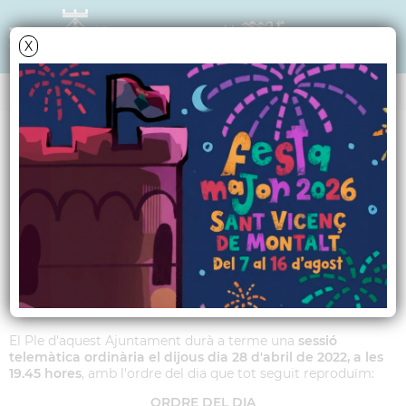
X
Data i hora oficial: 09-08-2026 07:56:25
ANY 2022
Ordre del dia del Ple
Municipal ordinari del
28 d'abril de 2022
El Ple d'aquest Ajuntament durà a terme una
sessió
telemàtica ordinària el dijous dia 28 d'abril de 2022, a les
19.45 hores
, amb l'ordre del dia que tot seguit reproduïm:
ORDRE DEL DIA