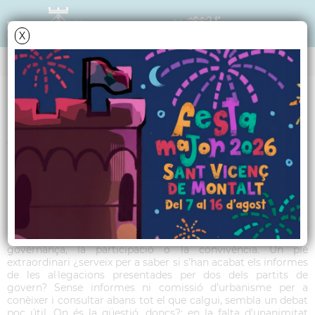
X
TRIBUNA POLÍTICA
Article 9 Sant Vicenç -
Febrer 2023
Heu provat de serrar una fusta a martellades? Segur que no;
les eines s’han de fer servir per al que toca. Passa el mateix
amb les eines «institucionals», sobretot les que faciliten la
governança, la participació o la convivència. Un ple
extraordinari ¿serveix per a saber si s’han acabat els informes
de les al·legacions presentades per dos dels partits de
govern? Sense informes ni comissió d’urbanisme per a
conèixer i consultar abans tot el que calgui, sembla un debat
poc útil. On és la qüestió, doncs?: en la falta d’unanimitat