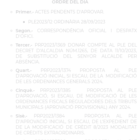
ORDRE DEL DIA
Primer.-
ACTES PENDENTS D'APROVAR.
PLE2023/12 ORDINÀRIA 28/09/2023
Segon.-
CORRESPONDÈNCIA OFICIAL I DESPATX
D’OFICI.
Tercer.-
PRP2023/1369 DONAR COMPTE AL PLE DEL
DECRET D'ALCALDIA NÚM.1265, DE DATA 11/10/2023,
DE SUBSTITUCIÓ DEL SENYOR ALCALDE PER
ABSÈNCIA.
Quart.-
PRP2023/1374 PROPOSTA AL PLE
D'APROVACIÓ INICIAL, SI ESCAU, DE LA MODIFICACIÓ
DE LES ORDENANCES GENERALS 2024.
Cinquè.-
PRP2023/1385 PROPOSTA AL PLE
D'APROVACIÓ, SI ESCAU, DE MODIFICACIÓ DE LES
ORDENANCES FISCALS REGULADORES DELS TRIBUTS
MUNICIPALS (APROVACIÓ PROVISIONAL) ANY 2024.
Sisè.-
PRP2023/1384 PROPOSTA AL PLE
D’APROVACIÓ INICIAL, SI ESCAU, DE L’EXPEDIENT DE
DE LA MODIFICACIÓ DE CRÈDIT 8/2023 MODALITAT
DE CRÈDITS EXTRAORDINARIS.