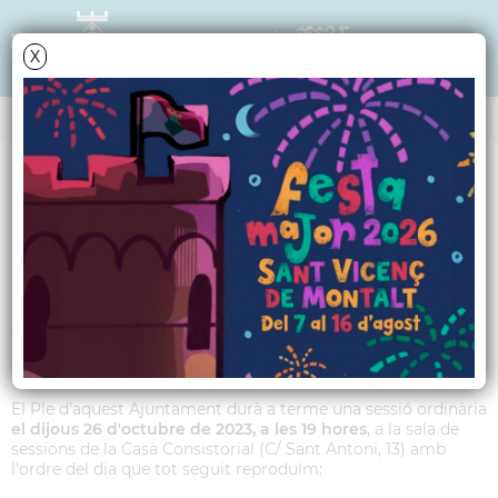
X
Data i hora oficial: 09-08-2026 12:00:30
ANY 2023
Ordre del dia del Ple
Municipal ordinari del
26 d'octubre de 2023
El Ple d'aquest Ajuntament durà a terme una sessió ordinària
el dijous 26 d'octubre de 2023, a les 19 hores
, a la sala de
sessions de la Casa Consistorial (C/ Sant Antoni, 13) amb
l'ordre del dia que tot seguit reproduïm: