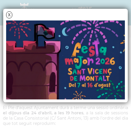
X
Data i hora oficial: 07-08-2026 03:30:57
ANY 2025
Ordre del dia del Ple
Municipal ordinari del
24 d'abril de 2025
El Ple d'aquest Ajuntament durà a terme una sessió ordinària
el dijous dia 24 d'abril, a les 19 hores
, a la sala de sessions
de la Casa Consistorial (C/ Sant Antoni, 13) amb l'ordre del dia
que tot seguit reproduïm: