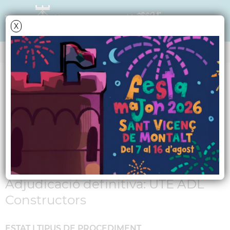
X
Data i hora oficial: 08-08-2026 09:54:09
PERFIL DE CONTRACTANT
Obres d'urbanització
de l'entorn de
l'Església
Adjudicació definitiva: UTE ADL
Constructors
ESTAT I TIPUS DE PROCEDIMENT