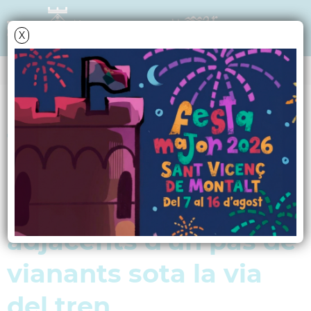
X
Data i hora oficial: 09-08-2026 05:37:58
PERFIL DE CONTRACTANT
Treballs de
pavimentació,
enllumenat i acabats
adjacents d'un pas de
vianants sota la via
del tren