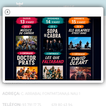
X
GUIA D'EMPRESES I COMERÇ
FUSTERIA VIDAL
TORRES
SECTOR:
CONSTRUCCIÓ
ACTIVITAT:
FUSTERIA
ADREÇA:
C. ARRABAL FONTMITJANA,6 NAU 1
TELÈFON:
93 791 17 75 619 80 43 94