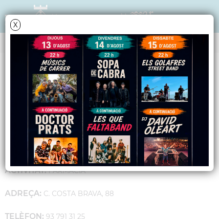
X
GUIA D'EMPRESES I COMERÇ
FARMÀCIA DE LA
COSTA
SECTOR:
COMERÇ
ACTIVITAT:
FARMÀCIA
ADREÇA:
C. COSTA BRAVA, 88
TELÈFON:
93 791 31 25