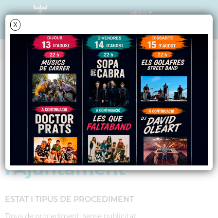
X
Data i hora oficial: 10-08-2026 04:32:57
PERFIL DE CONTRACTANT
Licitació de les obres
de remodelació de la
planta baixa de
l'Ajuntament
ESTAT I TIPUS DE PROCEDIMENT
Tipus de procediment: sense publicitat