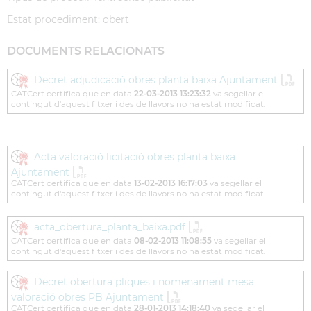
Estat procediment: obert
DOCUMENTS RELACIONATS
Decret adjudicació obres planta baixa Ajuntament
CATCert certifica que en data
22-03-2013 13:23:32
va segellar el
contingut d'aquest fitxer i des de llavors no ha estat modificat.
Acta valoració licitació obres planta baixa
Ajuntament
CATCert certifica que en data
13-02-2013 16:17:03
va segellar el
contingut d'aquest fitxer i des de llavors no ha estat modificat.
acta_obertura_planta_baixa.pdf
CATCert certifica que en data
08-02-2013 11:08:55
va segellar el
contingut d'aquest fitxer i des de llavors no ha estat modificat.
Decret obertura pliques i nomenament mesa
valoració obres PB Ajuntament
CATCert certifica que en data
28-01-2013 14:18:40
va segellar el