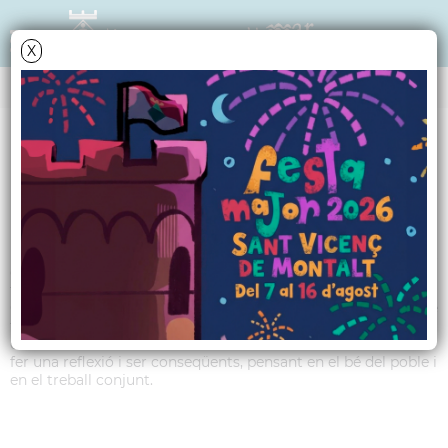
X
TRIBUNA POLÍTICA
PP - Juliol 2014
Darrerament les mocions que es presenten als Plens per part
d’alguns grups municipals, estan més relacionades amb
temes partidistes que en assumptes relatius al nostre poble.
Creiem que perdem massa temps en debatre aquest tipus de
temes en lloc d’aquells que realment afecten el dia a dia, la
convivència local i els interessos dels santvicentins. S’ha de
fer una reflexió i ser conseqüents, pensant en el bé del poble i
en el treball conjunt.