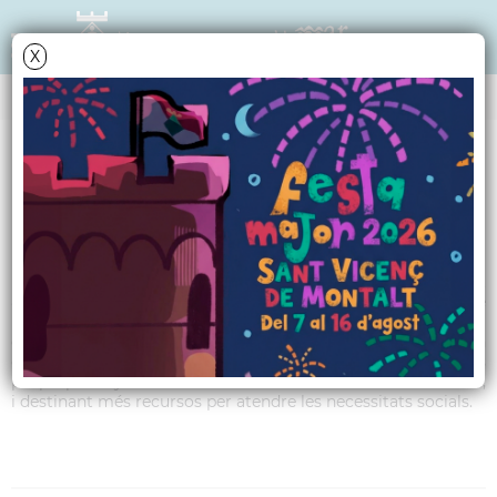
X
TRIBUNA POLÍTICA
PP - Desembre 2014
El passat Ple d’octubre el Partit Popular vam donar suport
a l’aprovació de les ordenances fiscals per l’any 2015. De
les ordenances cal destacar la rebaixa de la base impositiva
de l’IBI i la incorporació de les noves bonificacions que faran
que tot plegat els impostos i les taxes quedin congelades
pel proper any. Tot això sense la necessitat de retallar serveis,
i destinant més recursos per atendre les necessitats socials.