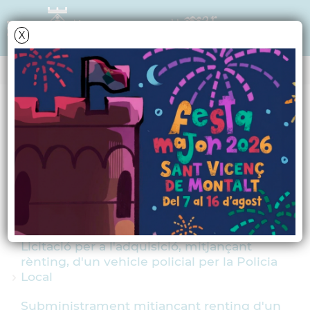
X
Data i hora oficial: 06-08-2026 10:57:08
PERFIL DE CONTRACTANT
Licitacions tancades
Licitació d'un camió amb una caixa bolquet i
grua hidràulic per a la Brigada
Licitació d'un camió per a la brigada
Licitació per a l'adquisició, mitjançant
rènting, d'un vehicle policial per la Policia
Local
Subministrament mitjançant renting d'un