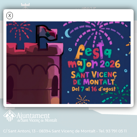
X
TRIBUNA POLÍTICA
PSC
Article PSC - Gener
C/ Sant Antoni, 13 - 08394 Sant Vicenç de Montalt - Tel. 93 791 05 11