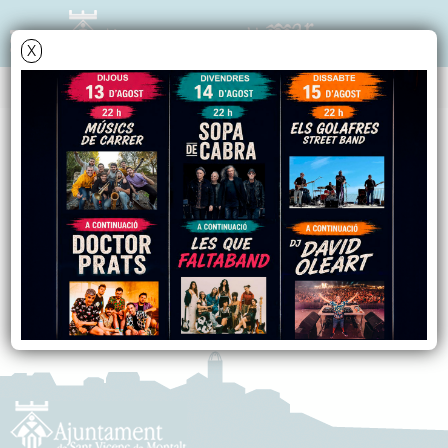
X
EQUIPAMENTS I SERVEIS
BENESTAR SOCIAL
Serveis Socials de Base
Av. Ntra. Sra. de Montserrat, s/n
Adreça:
93 791 17 49
Telèfon: