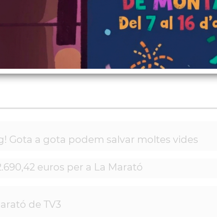
cions, finançament de projectes 
nt de projectes solidaris, etc.
! Gota a gota podem salvar moltes vides
.690,42 euros per a La Marató
arató de TV3