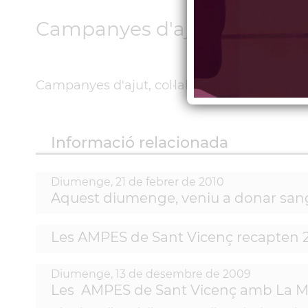
Campanyes d'ajut, col·labora
Campanyes d'ajut, col·laboracions, finançame
Informació relacionada
Diumenge,
21
de
febrer
de
2010
Aquest diumenge, veniu a donar sang
Les AMPES de Sant Vicenç recapten 2
Diumenge,
13
de
desembre
de
2009
Les AMPES de Sant Vicenç amb La M