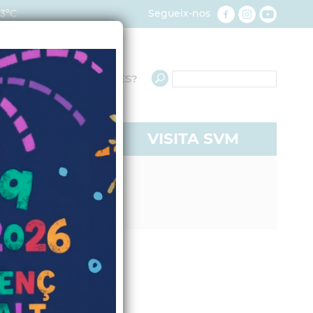
23ºC
Segueix-nos
QUÈ NECESSITES?
RE A SVM
VISITA SVM