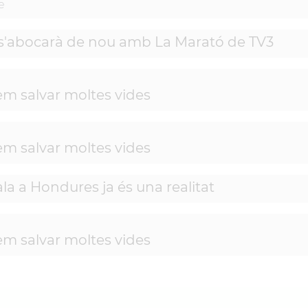
e
 s'abocarà de nou amb La Marató de TV3
em salvar moltes vides
em salvar moltes vides
la a Hondures ja és una realitat
em salvar moltes vides