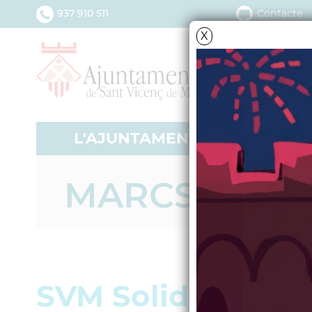
937 910 511
Contacte
X
L'AJUNTAMENT
SERV
MARCS
SVM Solidari