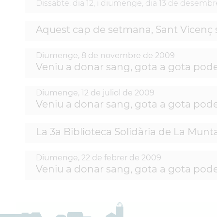
Dissabte, dia 12, i diumenge, dia 13 de desembr
Aquest cap de setmana, Sant Vicenç
Diumenge,
8
de
novembre
de
2009
Veniu a donar sang, gota a gota pod
Diumenge,
12
de
juliol
de
2009
Veniu a donar sang, gota a gota pod
La 3a Biblioteca Solidària de La Munta
Diumenge,
22
de
febrer
de
2009
Veniu a donar sang, gota a gota pod