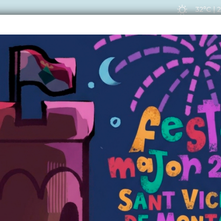
32ºC
|
EIS
ACTUALITAT
VIU