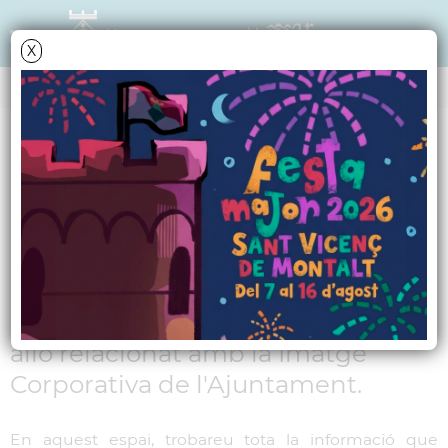
X
MARCS
La informació al dia
En aquest espai, trobareu tota la
informació que recullen els
mitjans de comunicació local, i tot
allò relacionat amb la Imatge
Corporativa de l'Ajuntament.
En aquest espai, trobareu tota la informació que