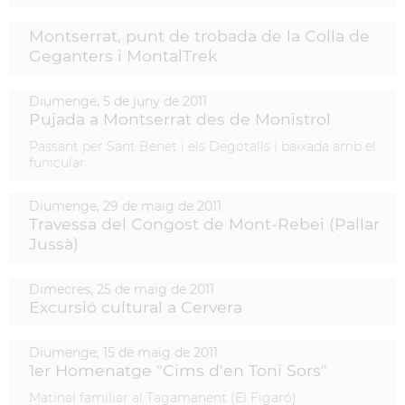
Montserrat, punt de trobada de la Colla de
Geganters i MontalTrek
Diumenge,
5
de
juny
de
2011
Pujada a Montserrat des de Monistrol
Passant per Sant Benet i els Degotalls i baixada amb el
funicular
Diumenge,
29
de
maig
de
2011
Travessa del Congost de Mont-Rebei (Pallar
Jussà)
Dimecres,
25
de
maig
de
2011
Excursió cultural a Cervera
Diumenge,
15
de
maig
de
2011
1er Homenatge "Cims d'en Toni Sors"
Matinal familiar al Tagamanent (El Figaró)