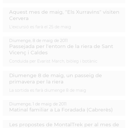
Aquest mes de maig, "Els Xurravins" visiten
Cervera
L'excursió es farà el 25 de maig
Diumenge,
8
de
maig
de
2011
Passejada per l'entorn de la riera de Sant
Vicenç i Caldes
Conduïda per Evarist March, biòleg i botànic
Diumenge 8 de maig, un passeig de
primavera per la riera
La sortida es farà diumenge 8 de maig
Diumenge,
1
de
maig
de
2011
Matinal familiar a La Foradada (Cabrerès)
Les propostes de MontalTrek per al mes de