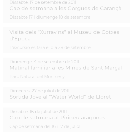
Dissabte,
17
de
setembre
de
2011
Cap de setmana a les Gorgues de Carançà
Dissabte 17 i diumenge 18 de setembre
Visita dels "Xurravins" al Museu de Cotxes
d'Època
L'excursió es farà el dia 28 de setembre
Diumenge,
4
de
setembre
de
2011
Matinal familiar a les Mines de Sant Marçal
Parc Natural del Montseny
Dimecres,
27
de
juliol
de
2011
Sortida Jove al "Water World" de Lloret
Dissabte,
16
de
juliol
de
2011
Cap de setmana al Pirineu aragonès
Cap de setmana del 16 i 17 de juliol