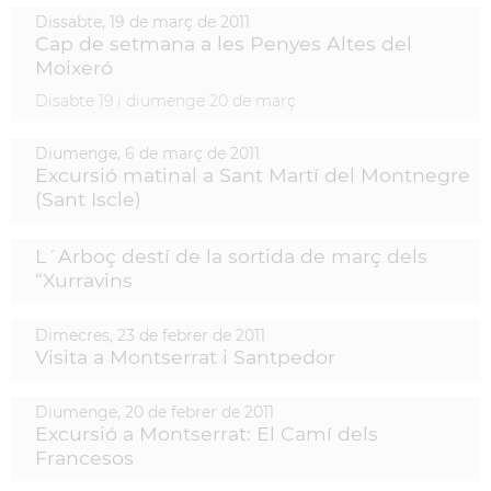
Dissabte,
19
de
març
de
2011
Cap de setmana a les Penyes Altes del
Moixeró
Disabte 19 i diumenge 20 de març
Diumenge,
6
de
març
de
2011
Excursió matinal a Sant Martí del Montnegre
(Sant Iscle)
L´Arboç destí de la sortida de març dels
“Xurravins
Dimecres,
23
de
febrer
de
2011
Visita a Montserrat i Santpedor
Diumenge,
20
de
febrer
de
2011
Excursió a Montserrat: El Camí dels
Francesos