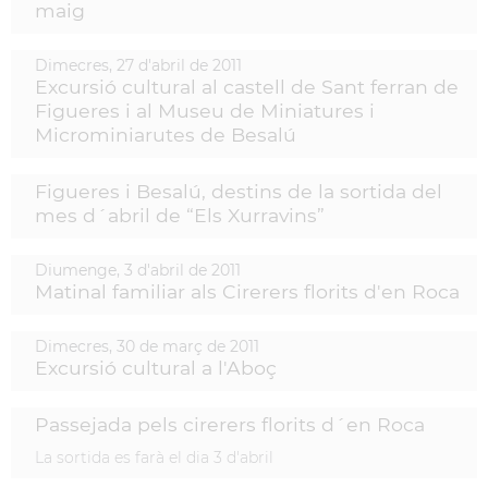
maig
Dimecres,
27
d'
abril
de
2011
Excursió cultural al castell de Sant ferran de
Figueres i al Museu de Miniatures i
Microminiarutes de Besalú
Figueres i Besalú, destins de la sortida del
mes d´abril de “Els Xurravins”
Diumenge,
3
d'
abril
de
2011
Matinal familiar als Cirerers florits d'en Roca
Dimecres,
30
de
març
de
2011
Excursió cultural a l'Aboç
Passejada pels cirerers florits d´en Roca
La sortida es farà el dia 3 d'abril