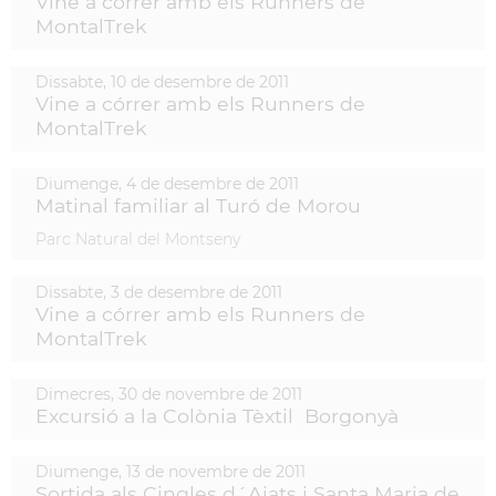
Vine a córrer amb els Runners de
MontalTrek
Dissabte,
10
de
desembre
de
2011
Vine a córrer amb els Runners de
MontalTrek
Diumenge,
4
de
desembre
de
2011
Matinal familiar al Turó de Morou
Parc Natural del Montseny
Dissabte,
3
de
desembre
de
2011
Vine a córrer amb els Runners de
MontalTrek
Dimecres,
30
de
novembre
de
2011
Excursió a la Colònia Tèxtil Borgonyà
Diumenge,
13
de
novembre
de
2011
Sortida als Cingles d´Aiats i Santa Maria de