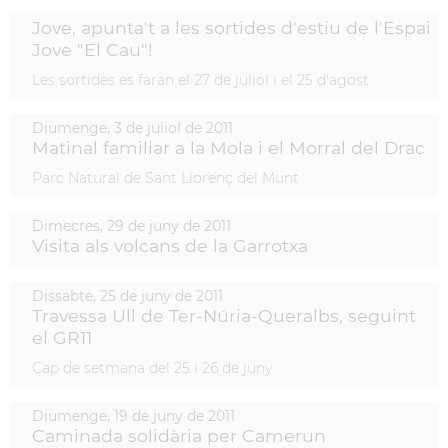
Jove, apunta't a les sortides d'estiu de l'Espai
Jove "El Cau"!
Les sortides es faran el 27 de juliol i el 25 d'agost
Diumenge,
3
de
juliol
de
2011
Matinal familiar a la Mola i el Morral del Drac
Parc Natural de Sant Llorenç del Munt
Dimecres,
29
de
juny
de
2011
Visita als volcans de la Garrotxa
Dissabte,
25
de
juny
de
2011
Travessa Ull de Ter-Núria-Queralbs, seguint
el GR11
Cap de setmana del 25 i 26 de juny
Diumenge,
19
de
juny
de
2011
Caminada solidària per Camerun