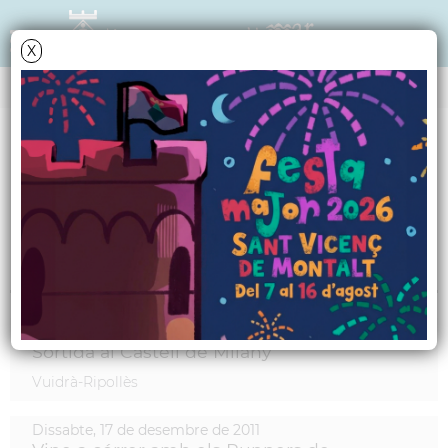
X
MARCS
Sortim d'excursió
Informació relacionada
Diumenge,
18
de
desembre
de
2011
Sortida al Castell de Milany
Vuidrà-Ripollès
Dissabte,
17
de
desembre
de
2011