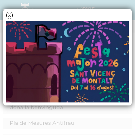
X
MARCS
Canal consistori
Informació relacionada
L'Ajuntament de Sant Vicenç de Montalt us
dona la benvinguda
Pla de Mesures Antifrau