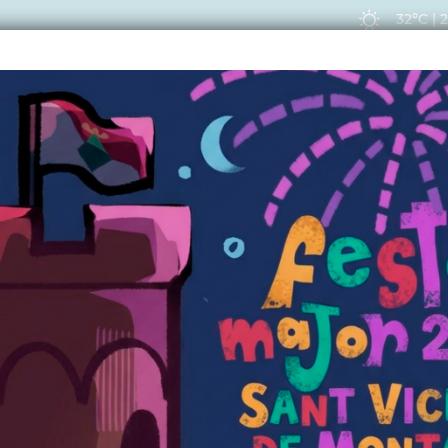
32ºC
|
EIS
ACTUALITAT
VIU