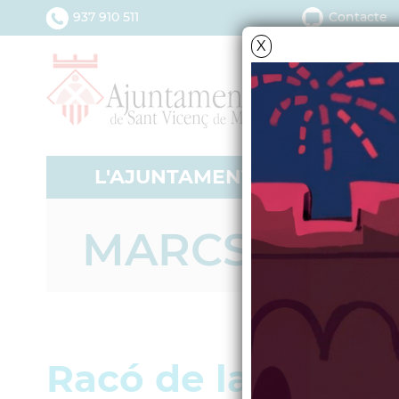
937 910 511
Contacte
X
L'AJUNTAMENT
SERV
MARCS
Racó de la salut