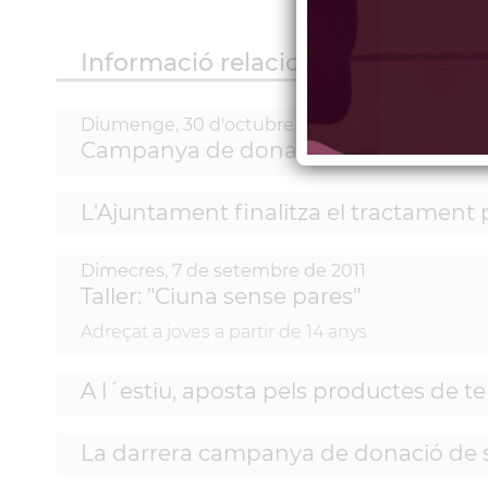
Informació relacionada
Diumenge,
30
d'
octubre
de
2011
Campanya de donació de sang
L'Ajuntament finalitza el tractament 
Dimecres,
7
de
setembre
de
2011
Taller: "Ciuna sense pares"
Adreçat a joves a partir de 14 anys
A l´estiu, aposta pels productes de t
La darrera campanya de donació de s