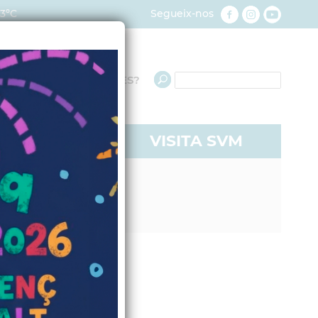
23ºC
Segueix-nos
QUÈ NECESSITES?
RE A SVM
VISITA SVM