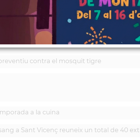
preventiu contra el mosquit tigre
emporada a la cuina
ang a Sant Vicenç reuneix un total de 40 ext