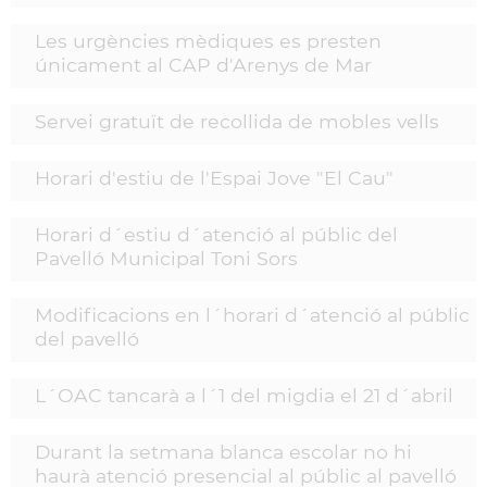
Les urgències mèdiques es presten
únicament al CAP d'Arenys de Mar
Servei gratuït de recollida de mobles vells
Horari d'estiu de l'Espai Jove "El Cau"
Horari d´estiu d´atenció al públic del
Pavelló Municipal Toni Sors
Modificacions en l´horari d´atenció al públic
del pavelló
L´OAC tancarà a l´1 del migdia el 21 d´abril
Durant la setmana blanca escolar no hi
haurà atenció presencial al públic al pavelló