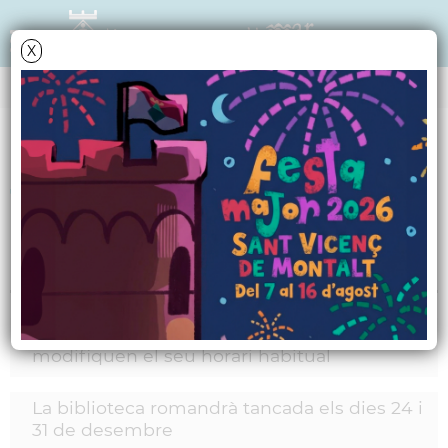
X
MARCS
Taulell d'avisos
Informació relacionada
El Centre Cívic i el Casal de la Gent Gran
modifiquen el seu horari habitual
La biblioteca romandrà tancada els dies 24 i
31 de desembre