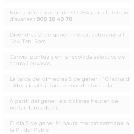
Nou telèfon gratuït de SOREA per a l'atenció
d'avaries :
900 30 40 70
Divendres 21 de gener, mercat setmanal a l
´Av. Toni Sors
Canvis puntuals en la recollida selectiva de
cartró i envasos
La tarda del dimecres 5 de gener, l´Oficina d
´Atenció al Ciutadà romandrà tancada
A partir del gener, els ciclistes hauran de
portar llums de nit
El dia 5 de gener hi haurà mercat setmanal a
la Pl. del Poble