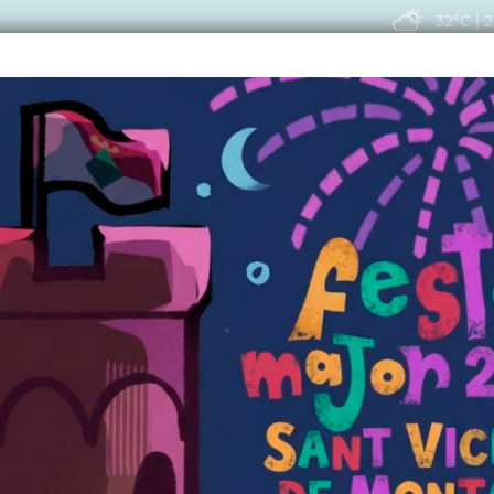
32ºC
|
2
EIS
ACTUALITAT
VIU