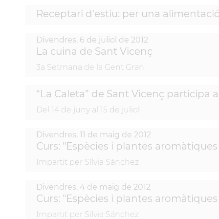
Receptari d'estiu: per una alimentació
Divendres,
6
de
juliol
de
2012
La cuina de Sant Vicenç
3a Setmana de la Gent Gran
“La Caleta” de Sant Vicenç participa 
Del 14 de juny al 15 de juliol
Divendres,
11
de
maig
de
2012
Curs: "Espècies i plantes aromàtiques 
Impartit per Sílvia Sánchez
Divendres,
4
de
maig
de
2012
Curs: "Espècies i plantes aromàtiques 
Impartit per Sílvia Sánchez