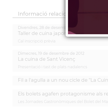
Informació relacionada
Divendres,
28
de
desembre
de
2012
Taller de cuina japonesa per a joves
Cal inscripció prèvia
Dimecres,
19
de
desembre
de
2012
La cuina de Sant Vicenç
Presentació i tast de plats nadalencs
Fil a l'agulla a un nou cicle de "La Cu
Els bolets agafen protagonisme als r
Les Jornades Gastronòmiques del Bolet del Mar