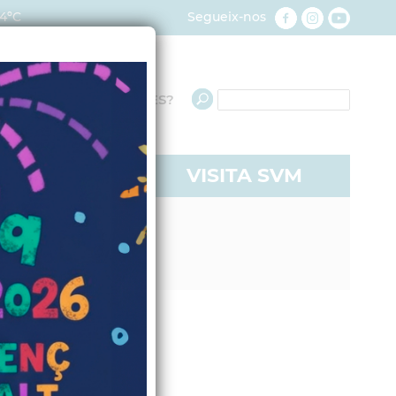
4ºC
Segueix-nos
QUÈ NECESSITES?
RE A SVM
VISITA SVM