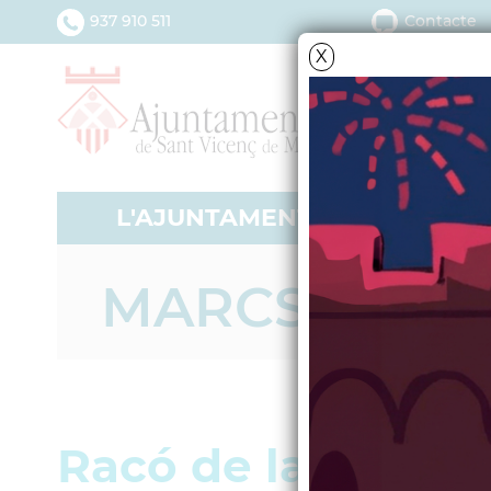
937 910 511
Contacte
X
L'AJUNTAMENT
SERV
MARCS
Racó de la cuina