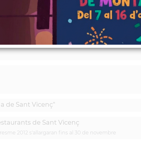
ina de Sant Vicenç"
estaurants de Sant Vicenç
esme 2012 s'allargaran fins al 30 de novembre