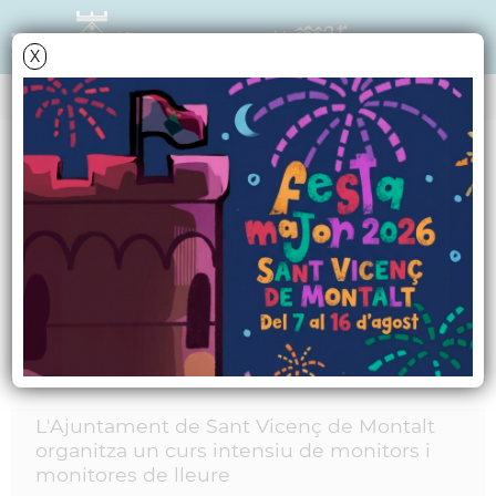
X
MARCS
Racó del jovent
Racó del jovent
Informació relacionada
L'Ajuntament de Sant Vicenç de Montalt
organitza un curs intensiu de monitors i
monitores de lleure