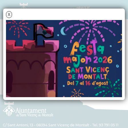
X
MARCS
Oferta formativa
Cursos i tallers
C/ Sant Antoni, 13 - 08394 Sant Vicenç de Montalt - Tel. 93 791 05 11