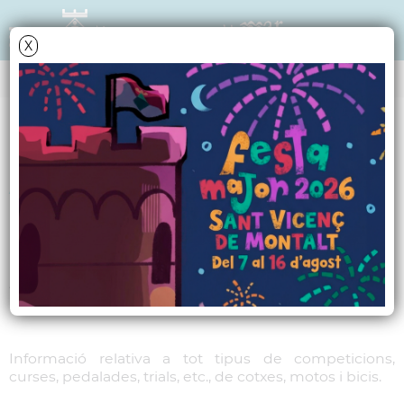
X
MARCS
A Pedals i Motor
Informació relativa a tot tipus de
competicions, curses, pedalades,
trials, etc., de cotxes, motos i bicis.
Informació relativa a tot tipus de competicions,
curses, pedalades, trials, etc., de cotxes, motos i bicis.