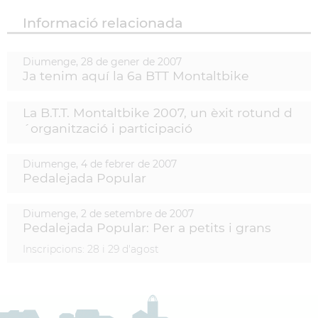
Informació relacionada
Diumenge,
28
de
gener
de
2007
Ja tenim aquí la 6a BTT Montaltbike
La B.T.T. Montaltbike 2007, un èxit rotund d
´organització i participació
Diumenge,
4
de
febrer
de
2007
Pedalejada Popular
Diumenge,
2
de
setembre
de
2007
Pedalejada Popular: Per a petits i grans
Inscripcions: 28 i 29 d'agost