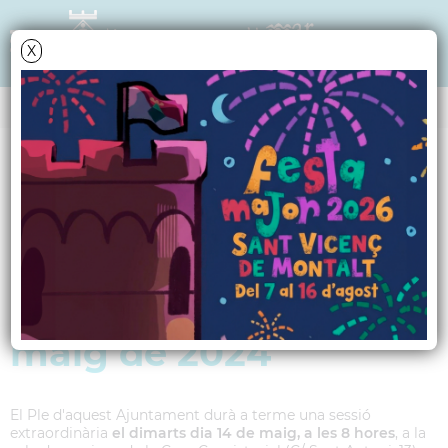
X
Data i hora oficial: 07-08-2026 18:50:58
ANY 2024
Ordre del dia del Ple
Municipal
extraordinari del 14 de
maig de 2024
El Ple d'aquest Ajuntament durà a terme una sessió
extraordinària
el dimarts dia 14 de maig, a les 8 hores
, a la