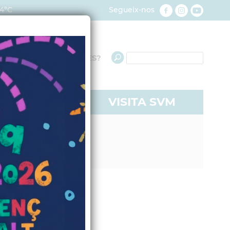
4ºC
Segueix-nos
QUÈ NECESSITES?
RE A SVM
VISITA SVM