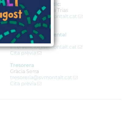
Responsable polític:
Antonio Rocamora Trias
rocamorata
@svmontalt.cat
Cita prèvia
Interventor accidental
Vicenç Llorens
intervencio
@svmontalt.cat
Cita prèvia
Tresorera
Gràcia Serra
tresoreria
@svmontalt.cat
Cita prèvia