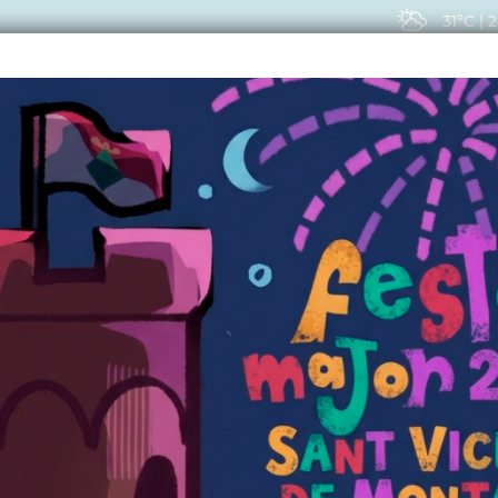
31ºC
|
2
EIS
ACTUALITAT
VIU
ERALS
 Econòmica