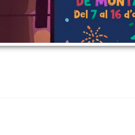
El nostre horari és:
De dilluns a divendres,
de 9 a 14 h