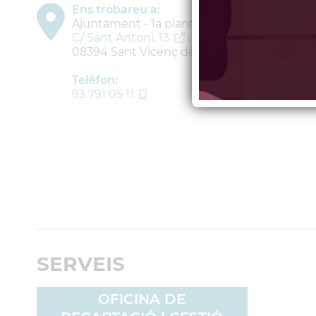
Ens trobareu a:
Ajuntament - 1a planta
C/ Sant Antoni, 13
08394 Sant Vicenç de Montalt
Telèfon:
93 791 05 11
SERVEIS
OFICINA DE