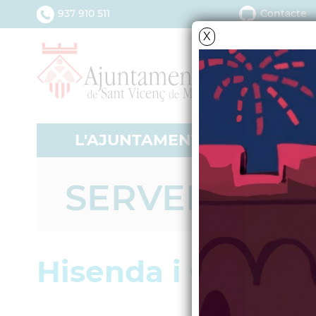
937 910 511
Contacte
X
L'AJUNTAMENT
SERV
SERVEIS GEN
Hisenda i Gestió